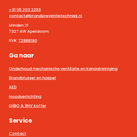
+31 55 203 2293
contact@brandpreventietechniek.nl
Minden 21
7327 AW Apeldoorn
KVK:
72888180
Ga naar
Onderhoud mechanische ventilatie en kanaalreiniging
Brandblusser en haspel
AED
Noodverlichting
EHBO & BHV koffer
Service
Contact