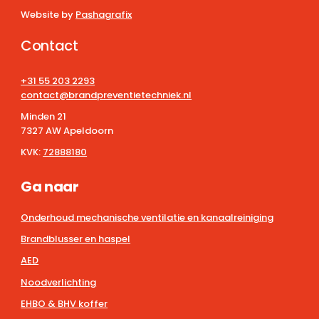
Website by
Pashagrafix
Contact
+31 55 203 2293
contact@brandpreventietechniek.nl
Minden 21
7327 AW Apeldoorn
KVK:
72888180
Ga naar
Onderhoud mechanische ventilatie en kanaalreiniging
Brandblusser en haspel
AED
Noodverlichting
EHBO & BHV koffer