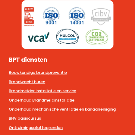
BPT diensten
Bouwkundige brandpreventie
Brandwacht huren
Brandmelder installatie en service
Onderhoud Brandmeldinstallatie
Onderhoud mechanische ventilatie en kanaalreiniging
BHV basiscursus
Ontruimingsplattegronden