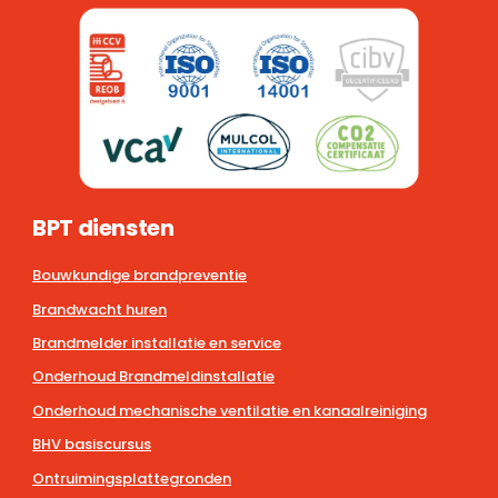
BPT diensten
Bouwkundige brandpreventie
Brandwacht huren
Brandmelder installatie en service
Onderhoud Brandmeldinstallatie
Onderhoud mechanische ventilatie en kanaalreiniging
BHV basiscursus
Ontruimingsplattegronden