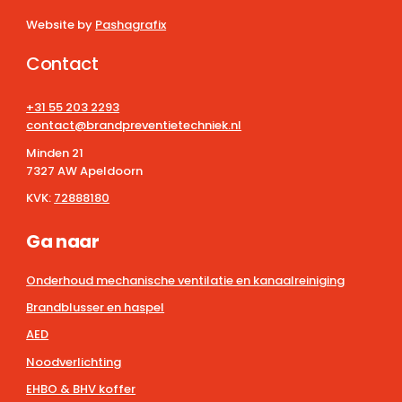
Website by
Pashagrafix
Contact
+31 55 203 2293
contact@brandpreventietechniek.nl
Minden 21
7327 AW Apeldoorn
KVK:
72888180
Ga naar
Onderhoud mechanische ventilatie en kanaalreiniging
Brandblusser en haspel
AED
Noodverlichting
EHBO & BHV koffer