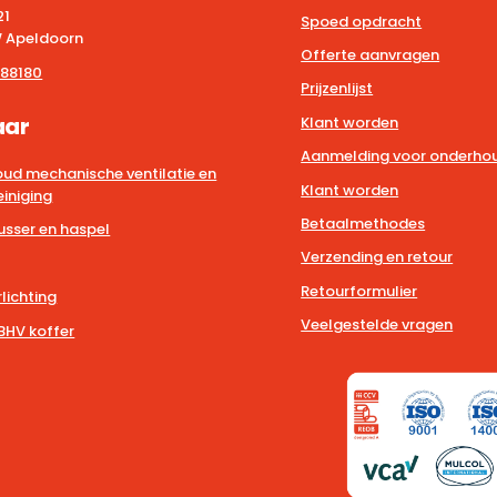
21
Spoed opdracht
 Apeldoorn
Offerte aanvragen
88180
Prijzenlijst
aar
Klant worden
Aanmelding voor onderhou
ud mechanische ventilatie en
Klant worden
iniging
Betaalmethodes
usser en haspel
Verzending en retour
Retourformulier
lichting
Veelgestelde vragen
BHV koffer