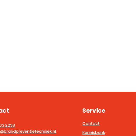
act
Service
Contact
203 2293
@brandpreventietechniek.nl
Kennisbank