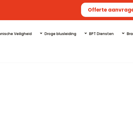
Offerte aanvrag
nische Veiligheid
Droge blusleiding
BPT Diensten
Bra