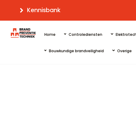
Skip
Kennisbank
to
content
Home
Controlediensten
Elektrotech
Bouwkundige brandveiligheid
Overige