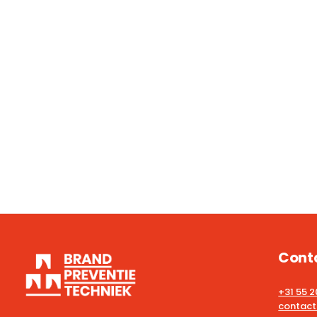
Cont
+31 55 
contact