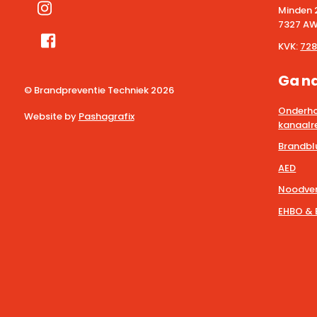
Minden 
7327 AW
KVK:
728
Ga n
© Brandpreventie Techniek
2026
Onderho
Website by
Pashagrafix
kanaalre
Brandbl
AED
Noodver
EHBO & 