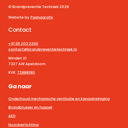
© Brandpreventie Techniek
2026
Website by
Pashagrafix
Contact
+31 55 203 2293
contact@brandpreventietechniek.nl
Minden 21
7327 AW Apeldoorn
KVK:
72888180
Ga naar
Onderhoud mechanische ventilatie en kanaalreiniging
Brandblusser en haspel
AED
Noodverlichting