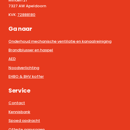
Minden 21
7327 AW Apeldoorn
KVK:
72888180
Ga naar
Onderhoud mechanische ventilatie en kanaalreiniging
Brandblusser en haspel
AED
Noodverlichting
EHBO & BHV koffer
Service
Contact
Kennisbank
Spoed opdracht
Offerte aanvragen