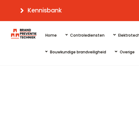
Skip
Kennisbank
to
content
Home
Controlediensten
Elektrotech
Bouwkundige brandveiligheid
Overige