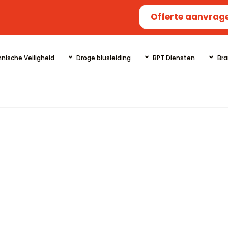
Offerte aanvrag
nische Veiligheid
Droge blusleiding
BPT Diensten
Bra