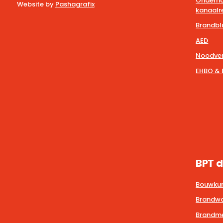
Onderho
Website by
Pashagrafix
kanaalre
Brandbl
AED
Noodver
EHBO & 
BPT d
Bouwkun
Brandwa
Brandmel