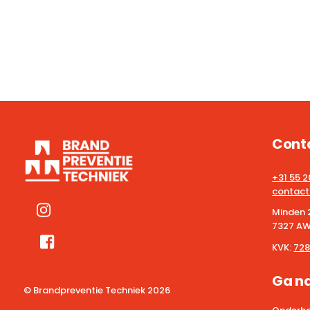
Cont
+31 55 
contact
Minden 
7327 AW
KVK:
728
Ga n
© Brandpreventie Techniek
2026