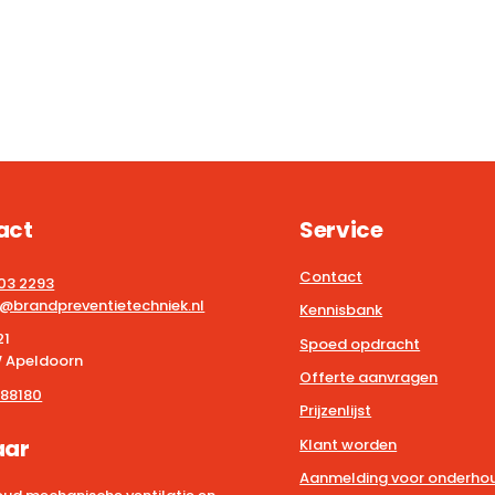
act
Service
Contact
203 2293
@brandpreventietechniek.nl
Kennisbank
21
Spoed opdracht
 Apeldoorn
Offerte aanvragen
88180
Prijzenlijst
aar
Klant worden
Aanmelding voor onderhou