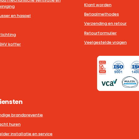
ud mechanische ventilatie en
Klant worden
iniging
Betaalmethodes
usser en haspel
Verzending en retour
Retourformulier
lichting
Veelgestelde vragen
BHV koffer
iensten
dige brandpreventie
cht huren
der installatie en service