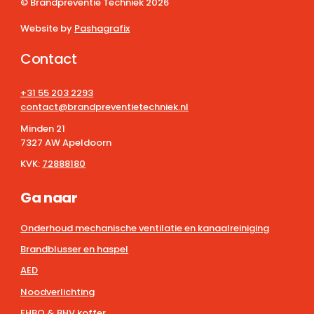
© Brandpreventie Techniek
2026
Website by
Pashagrafix
Contact
+31 55 203 2293
contact@brandpreventietechniek.nl
Minden 21
7327 AW Apeldoorn
KVK:
72888180
Ga naar
Onderhoud mechanische ventilatie en kanaalreiniging
Brandblusser en haspel
AED
Noodverlichting
EHBO & BHV koffer