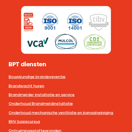
BPT diensten
Bouwkundige brandpreventie
Brandwacht huren
Brandmelder installatie en service
Onderhoud Brandmeldinstallatie
Onderhoud mechanische ventilatie en kanaalreiniging
BHV basiscursus
Ontruimingsplattegronden