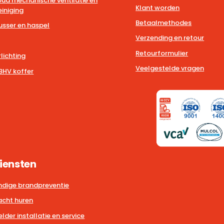
ud mechanische ventilatie en
Klant worden
iniging
Betaalmethodes
usser en haspel
Verzending en retour
Retourformulier
lichting
Veelgestelde vragen
BHV koffer
iensten
dige brandpreventie
cht huren
der installatie en service