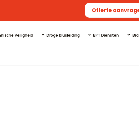
Offerte aanvrag
nische Veiligheid
Droge blusleiding
BPT Diensten
Bra