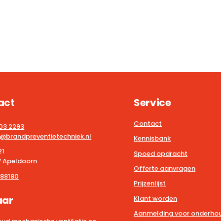
act
Service
Contact
203 2293
@brandpreventietechniek.nl
Kennisbank
21
Spoed opdracht
 Apeldoorn
Offerte aanvragen
88180
Prijzenlijst
aar
Klant worden
Aanmelding voor onderhou