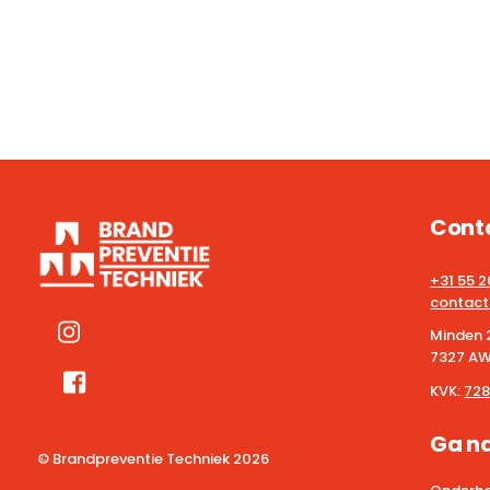
Cont
+31 55 
contact
Minden 
7327 AW
KVK:
728
Ga n
© Brandpreventie Techniek
2026