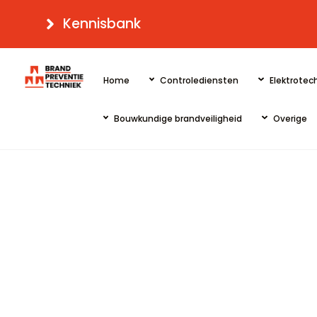
Skip
Kennisbank
to
content
Home
Controlediensten
Elektrotech
Bouwkundige brandveiligheid
Overige