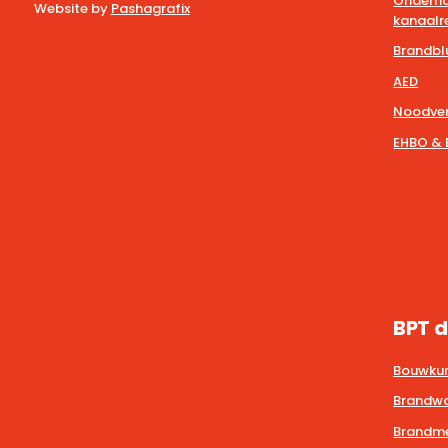
Onderho
Website by
Pashagrafix
kanaalre
Brandbl
AED
Noodver
EHBO & 
BPT d
Bouwkun
Brandwa
Brandmel