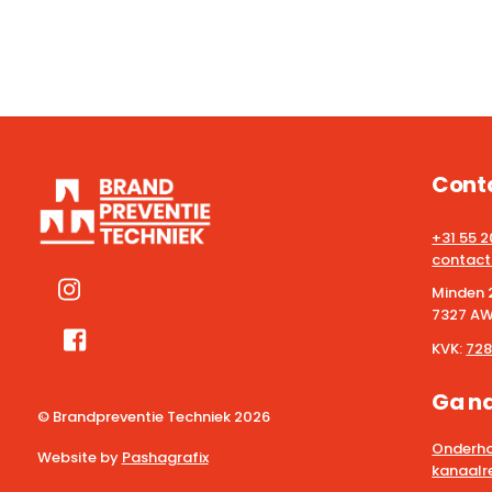
Cont
+31 55 
contact
Minden 
7327 AW
KVK:
728
Ga n
© Brandpreventie Techniek
2026
Onderho
Website by
Pashagrafix
kanaalre