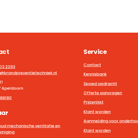
act
Service
Contact
203 2293
@brandpreventietechniek.nl
Kennisbank
21
Spoed opdracht
 Apeldoorn
Offerte aanvragen
88180
Prijzenlijst
aar
Klant worden
Aanmelding voor onderhou
ud mechanische ventilatie en
Klant worden
iniging