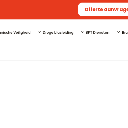
Offerte aanvrag
nische Veiligheid
Droge blusleiding
BPT Diensten
Bra