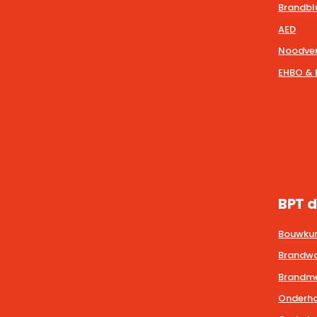
Brandbl
AED
Noodver
EHBO & 
BPT d
Bouwkun
Brandwa
Brandmel
Onderho