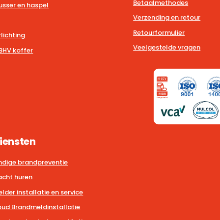
Betaalmethodes
usser en haspel
Verzending en retour
Retourformulier
lichting
Veelgestelde vragen
BHV koffer
iensten
dige brandpreventie
cht huren
der installatie en service
ud Brandmeldinstallatie