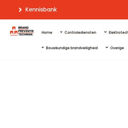
Skip
Kennisbank
to
content
Home
Controlediensten
Elektrotech
Bouwkundige brandveiligheid
Overige