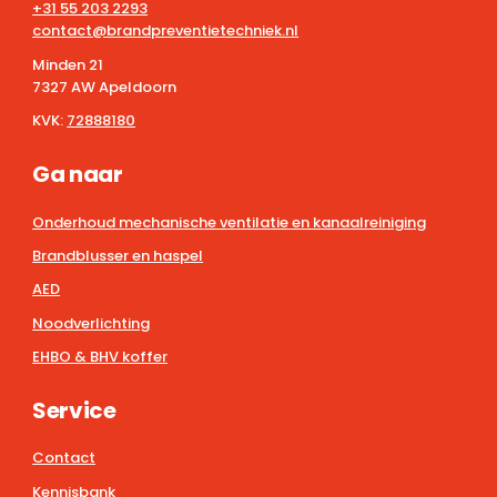
+31 55 203 2293
contact@brandpreventietechniek.nl
Minden 21
7327 AW Apeldoorn
KVK:
72888180
Ga naar
Onderhoud mechanische ventilatie en kanaalreiniging
Brandblusser en haspel
AED
Noodverlichting
EHBO & BHV koffer
Service
Contact
Kennisbank