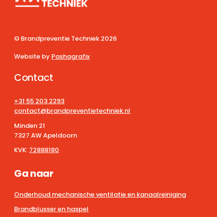
© Brandpreventie Techniek
2026
Website by
Pashagrafix
Contact
+31 55 203 2293
contact@brandpreventietechniek.nl
Minden 21
7327 AW Apeldoorn
KVK:
72888180
Ga naar
Onderhoud mechanische ventilatie en kanaalreiniging
Brandblusser en haspel