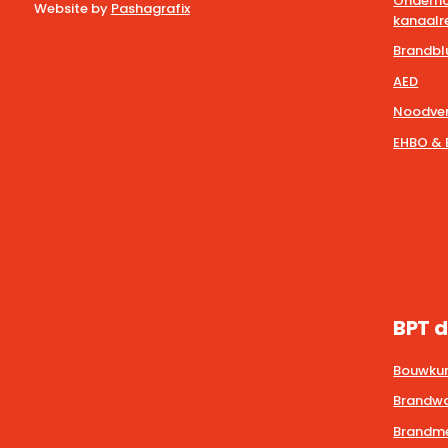
Onderho
Website by
Pashagrafix
kanaalre
Brandbl
AED
Noodver
EHBO & 
BPT d
Bouwkun
Brandwa
Brandmel