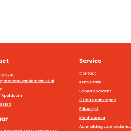
act
Service
Contact
203 2293
@brandpreventietechniek.nl
Kennisbank
21
Spoed opdracht
 Apeldoorn
Offerte aanvragen
88180
Prijzenlijst
aar
Klant worden
Aanmelding voor onderhou