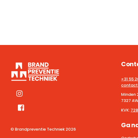
Cont
+31 55 
contact
Minden 
7327 AW
KVK:
728
Ga n
© Brandpreventie Techniek
2026