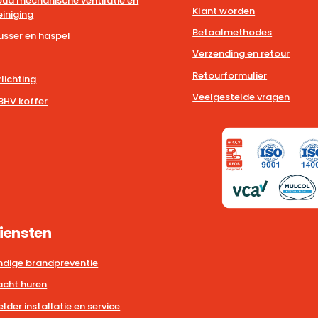
ud mechanische ventilatie en
Klant worden
iniging
Betaalmethodes
usser en haspel
Verzending en retour
Retourformulier
lichting
Veelgestelde vragen
BHV koffer
iensten
dige brandpreventie
cht huren
der installatie en service