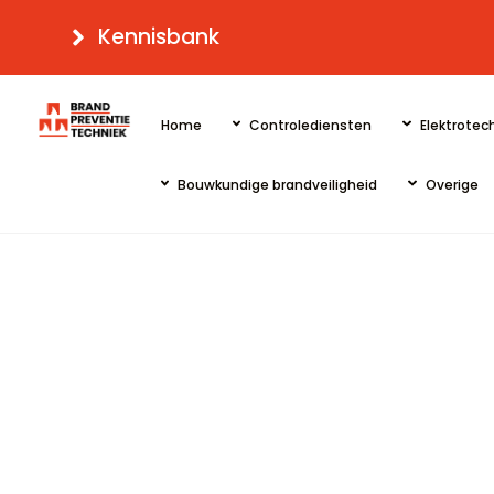
Skip
Kennisbank
to
content
Home
Controlediensten
Elektrotech
Bouwkundige brandveiligheid
Overige