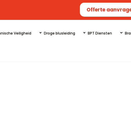
Offerte aanvrag
nische Veiligheid
Droge blusleiding
BPT Diensten
Bra