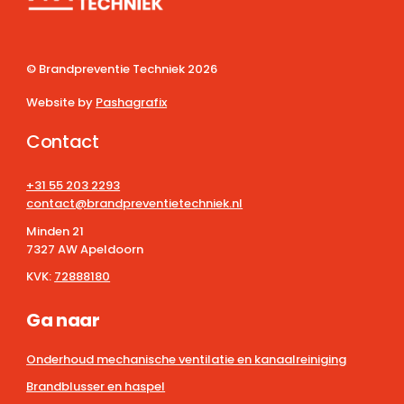
© Brandpreventie Techniek
2026
Website by
Pashagrafix
Contact
+31 55 203 2293
contact@brandpreventietechniek.nl
Minden 21
7327 AW Apeldoorn
KVK:
72888180
Ga naar
Onderhoud mechanische ventilatie en kanaalreiniging
Brandblusser en haspel