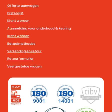
Offerte aanvragen
Prijzenlijst
Klant worden
Aanmelding voor onderhoud & keuring
Klant worden
Betaalmethodes
Verzending en retour
Retourformulier
Veelgestelde vragen