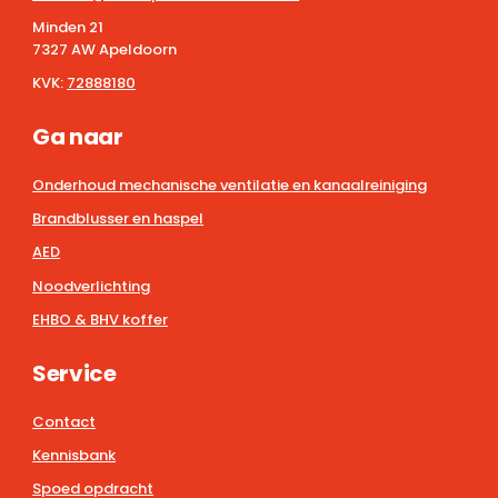
Minden 21
7327 AW Apeldoorn
KVK:
72888180
Ga naar
Onderhoud mechanische ventilatie en kanaalreiniging
Brandblusser en haspel
AED
Noodverlichting
EHBO & BHV koffer
Service
Contact
Kennisbank
Spoed opdracht