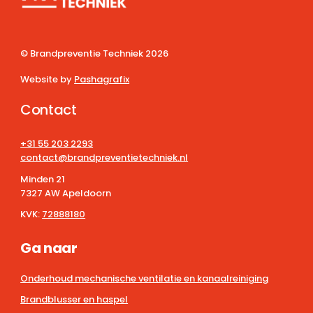
© Brandpreventie Techniek
2026
Website by
Pashagrafix
Contact
+31 55 203 2293
contact@brandpreventietechniek.nl
Minden 21
7327 AW Apeldoorn
KVK:
72888180
Ga naar
Onderhoud mechanische ventilatie en kanaalreiniging
Brandblusser en haspel