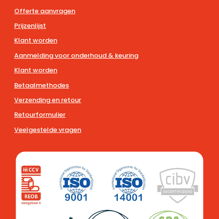
Offerte aanvragen
Prijzenlijst
Klant worden
Aanmelding voor onderhoud & keuring
Klant worden
Betaalmethodes
Verzending en retour
Retourformulier
Veelgestelde vragen