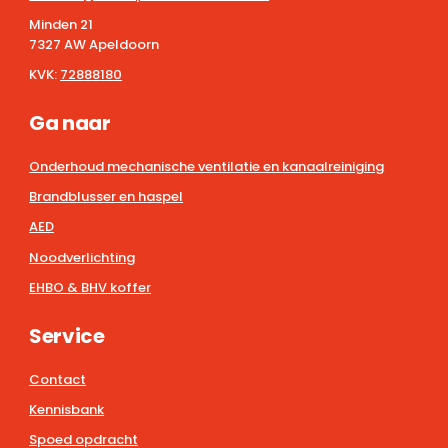
Minden 21
7327 AW Apeldoorn
KVK:
72888180
Ga naar
Onderhoud mechanische ventilatie en kanaalreiniging
Brandblusser en haspel
AED
Noodverlichting
EHBO & BHV koffer
Service
Contact
Kennisbank
Spoed opdracht