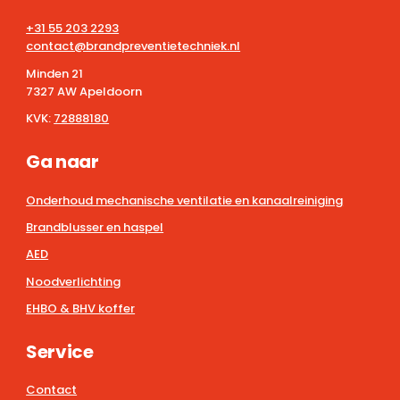
+31 55 203 2293
contact@brandpreventietechniek.nl
Minden 21
7327 AW Apeldoorn
KVK:
72888180
Ga naar
Onderhoud mechanische ventilatie en kanaalreiniging
Brandblusser en haspel
AED
Noodverlichting
EHBO & BHV koffer
Service
Contact