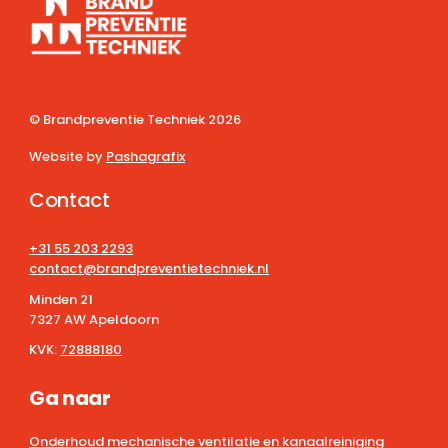
© Brandpreventie Techniek
2026
Website by
Pashagrafix
Contact
+31 55 203 2293
contact@brandpreventietechniek.nl
Minden 21
7327 AW Apeldoorn
KVK:
72888180
Ga naar
Onderhoud mechanische ventilatie en kanaalreiniging