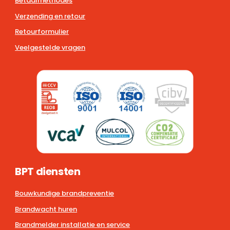
Betaalmethodes
Verzending en retour
Retourformulier
Veelgestelde vragen
BPT diensten
Bouwkundige brandpreventie
Brandwacht huren
Brandmelder installatie en service