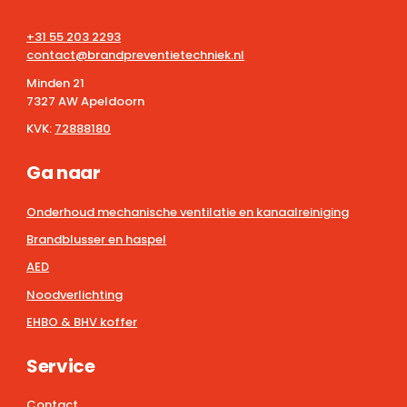
+31 55 203 2293
contact@brandpreventietechniek.nl
Minden 21
7327 AW Apeldoorn
KVK:
72888180
Ga naar
Onderhoud mechanische ventilatie en kanaalreiniging
Brandblusser en haspel
AED
Noodverlichting
EHBO & BHV koffer
Service
Contact