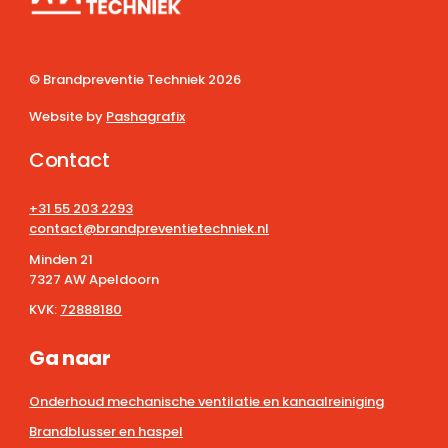
© Brandpreventie Techniek
2026
Website by
Pashagrafix
Contact
+31 55 203 2293
contact@brandpreventietechniek.nl
Minden 21
7327 AW Apeldoorn
KVK:
72888180
Ga naar
Onderhoud mechanische ventilatie en kanaalreiniging
Brandblusser en haspel