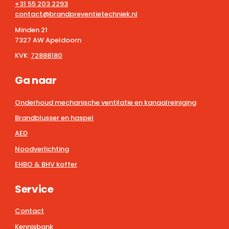
+31 55 203 2293
contact@brandpreventietechniek.nl
Minden 21
7327 AW Apeldoorn
KVK:
72888180
Ga naar
Onderhoud mechanische ventilatie en kanaalreiniging
Brandblusser en haspel
AED
Noodverlichting
EHBO & BHV koffer
Service
Contact
Kennisbank