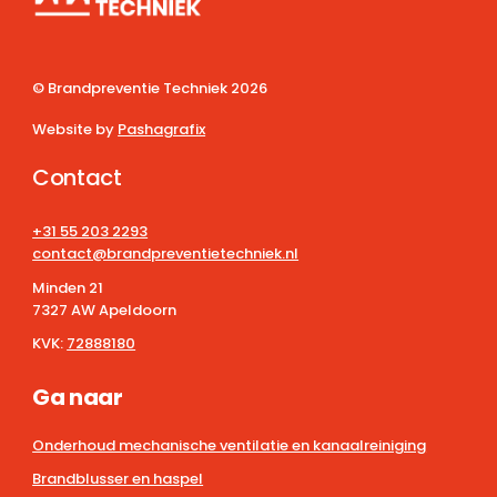
© Brandpreventie Techniek
2026
Website by
Pashagrafix
Contact
+31 55 203 2293
contact@brandpreventietechniek.nl
Minden 21
7327 AW Apeldoorn
KVK:
72888180
Ga naar
Onderhoud mechanische ventilatie en kanaalreiniging
Brandblusser en haspel