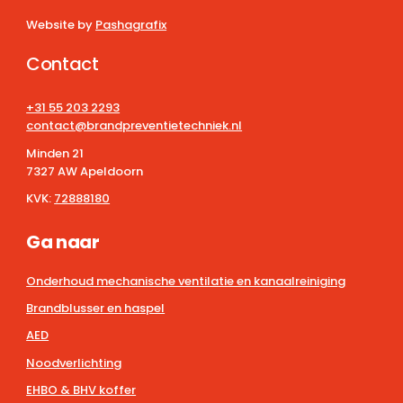
Website by
Pashagrafix
Contact
+31 55 203 2293
contact@brandpreventietechniek.nl
Minden 21
7327 AW Apeldoorn
KVK:
72888180
Ga naar
Onderhoud mechanische ventilatie en kanaalreiniging
Brandblusser en haspel
AED
Noodverlichting
EHBO & BHV koffer