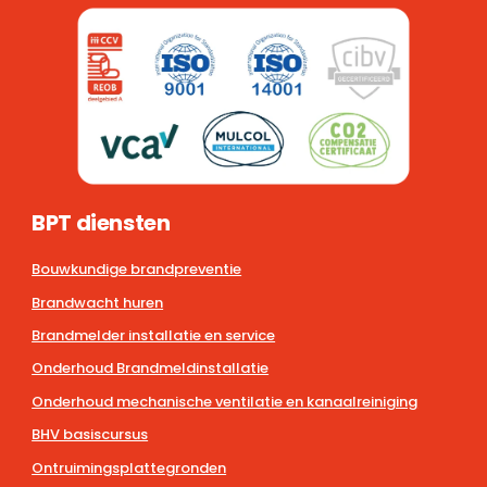
BPT diensten
Bouwkundige brandpreventie
Brandwacht huren
Brandmelder installatie en service
Onderhoud Brandmeldinstallatie
Onderhoud mechanische ventilatie en kanaalreiniging
BHV basiscursus
Ontruimingsplattegronden