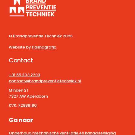
© Brandpreventie Techniek
2026
Website by
Pashagrafix
Contact
+31 55 203 2293
contact@brandpreventietechniek.nl
Minden 21
7327 AW Apeldoorn
KVK:
72888180
Ga naar
Onderhoud mechanische ventilatie en kanaalreiniging