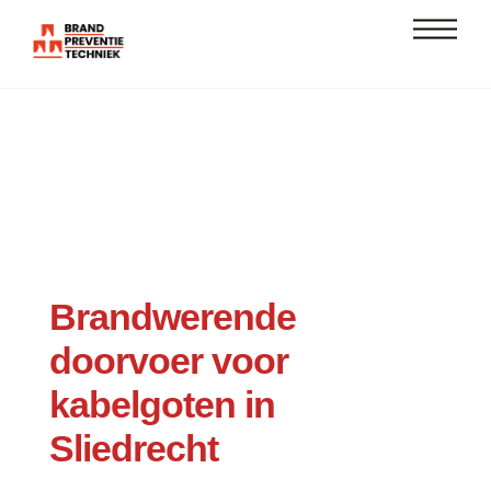
Skip
Men
to
content
Brandwerende
doorvoer voor
kabelgoten in
Sliedrecht