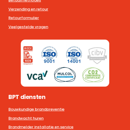
Betaalmethodes
Verzending en retour
Retourformulier
Veelgestelde vragen
BPT diensten
Bouwkundige brandpreventie
Brandwacht huren
Brandmelder installatie en service