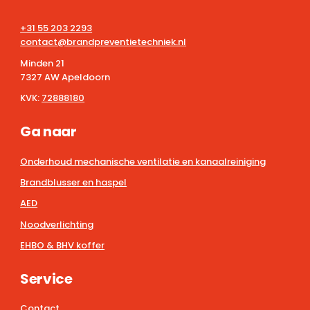
+31 55 203 2293
contact@brandpreventietechniek.nl
Minden 21
7327 AW Apeldoorn
KVK:
72888180
Ga naar
Onderhoud mechanische ventilatie en kanaalreiniging
Brandblusser en haspel
AED
Noodverlichting
EHBO & BHV koffer
Service
Contact