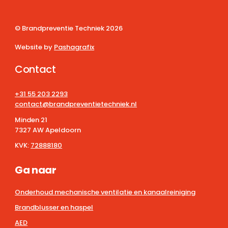
© Brandpreventie Techniek
2026
Website by
Pashagrafix
Contact
+31 55 203 2293
contact@brandpreventietechniek.nl
Minden 21
7327 AW Apeldoorn
KVK:
72888180
Ga naar
Onderhoud mechanische ventilatie en kanaalreiniging
Brandblusser en haspel
AED