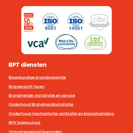
BPT diensten
Bouwkundige brandpreventie
Brandwacht huren
Brandmelder installatie en service
Onderhoud Brandmeldinstallatie
Onderhoud mechanische ventilatie en kanaalreiniging
BHV basiscursus
Ontruimingsplattegronden