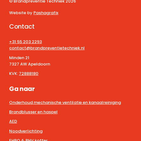
© Brandpreventie Techniek
2026
Website by
Pashagrafix
Contact
+31 55 203 2293
contact@brandpreventietechniek.nl
Minden 21
7327 AW Apeldoorn
KVK:
72888180
Ga naar
Onderhoud mechanische ventilatie en kanaalreiniging
Brandblusser en haspel
AED
Noodverlichting
EHBO & BHV koffer