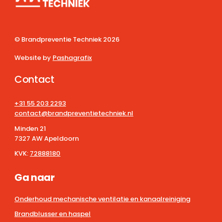
© Brandpreventie Techniek
2026
Website by
Pashagrafix
Contact
+31 55 203 2293
contact@brandpreventietechniek.nl
Minden 21
7327 AW Apeldoorn
KVK:
72888180
Ga naar
Onderhoud mechanische ventilatie en kanaalreiniging
Brandblusser en haspel