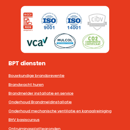
BPT diensten
Bouwkundige brandpreventie
Brandwacht huren
Brandmelder installatie en service
Onderhoud Brandmeldinstallatie
Onderhoud mechanische ventilatie en kanaalreiniging
BHV basiscursus
Ontruimingsplattegronden