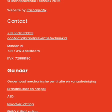
© Brandpreventie Techniek
2026
Website by
Pashagrafix
Contact
+31 55 203 2293
contact@brandpreventietechniek.nl
Minden 21
7327 AW Apeldoorn
KVK:
72888180
Ga naar
Onderhoud mechanische ventilatie en kanaalreiniging
Brandblusser en haspel
AED
Noodverlichting
EHBO & BHV koffer