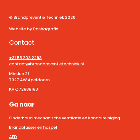
© Brandpreventie Techniek
2026
Website by
Pashagrafix
Contact
+31 55 203 2293
contact@brandpreventietechniek.nl
Minden 21
7327 AW Apeldoorn
KVK:
72888180
Ga naar
Onderhoud mechanische ventilatie en kanaalreiniging
Brandblusser en haspel
AED