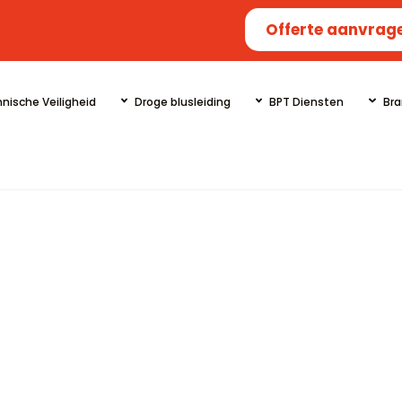
Offerte aanvrag
nische Veiligheid
Droge blusleiding
BPT Diensten
Bra