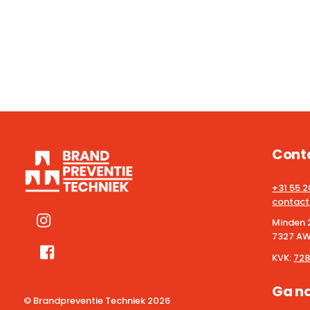
Cont
+31 55 
contact
Minden 
7327 AW
KVK:
728
Ga n
© Brandpreventie Techniek
2026