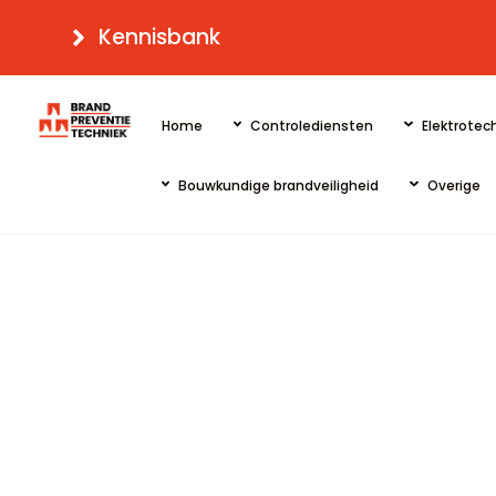
Skip
Kennisbank
to
content
Home
Controlediensten
Elektrotech
Bouwkundige brandveiligheid
Overige