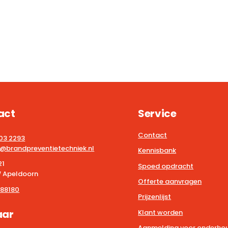
act
Service
Contact
203 2293
@brandpreventietechniek.nl
Kennisbank
21
Spoed opdracht
 Apeldoorn
Offerte aanvragen
88180
Prijzenlijst
aar
Klant worden
Aanmelding voor onderhou