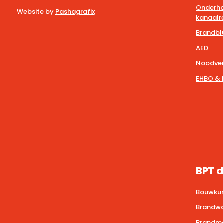
Onderho
Website by
Pashagrafix
kanaalre
Brandbl
AED
Noodver
EHBO & 
BPT d
Bouwkun
Brandwa
Brandmel