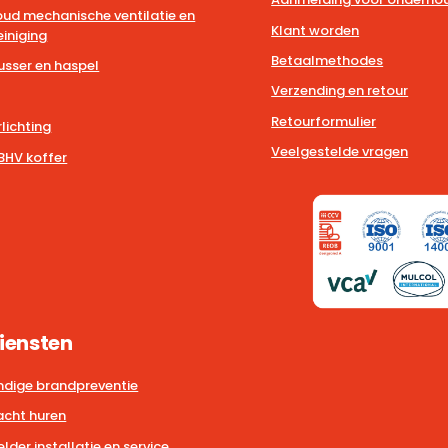
ud mechanische ventilatie en
Klant worden
iniging
Betaalmethodes
usser en haspel
Verzending en retour
Retourformulier
lichting
Veelgestelde vragen
BHV koffer
iensten
dige brandpreventie
cht huren
der installatie en service