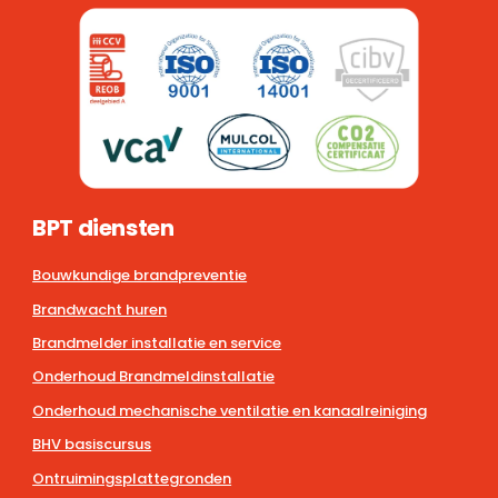
BPT diensten
Bouwkundige brandpreventie
Brandwacht huren
Brandmelder installatie en service
Onderhoud Brandmeldinstallatie
Onderhoud mechanische ventilatie en kanaalreiniging
BHV basiscursus
Ontruimingsplattegronden