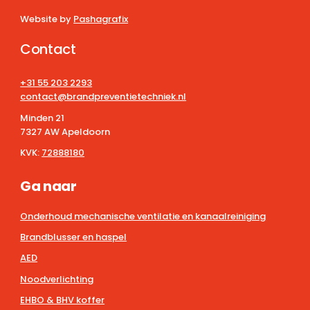
Website by
Pashagrafix
Contact
+31 55 203 2293
contact@brandpreventietechniek.nl
Minden 21
7327 AW Apeldoorn
KVK:
72888180
Ga naar
Onderhoud mechanische ventilatie en kanaalreiniging
Brandblusser en haspel
AED
Noodverlichting
EHBO & BHV koffer