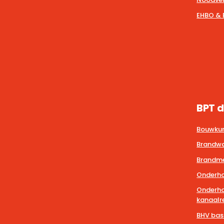
EHBO & 
BPT d
Bouwkun
Brandwa
Brandmel
Onderho
Onderho
kanaalre
BHV bas