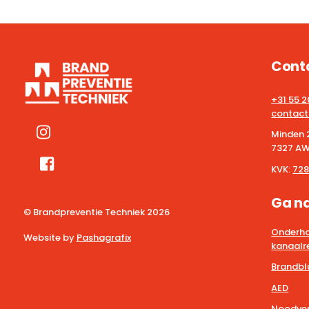
Cont
+31 55 
contact
Minden 
7327 AW
KVK:
728
Ga n
© Brandpreventie Techniek
2026
Onderho
Website by
Pashagrafix
kanaalre
Brandbl
AED
Noodver