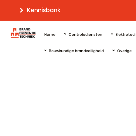
Skip
Kennisbank
to
content
Home
Controlediensten
Elektrotech
Bouwkundige brandveiligheid
Overige