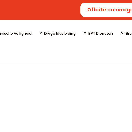
Offerte aanvrag
nische Veiligheid
Droge blusleiding
BPT Diensten
Bra