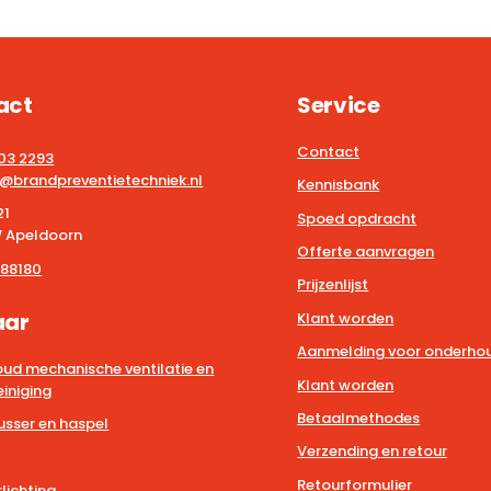
act
Service
Contact
203 2293
@brandpreventietechniek.nl
Kennisbank
21
Spoed opdracht
 Apeldoorn
Offerte aanvragen
88180
Prijzenlijst
aar
Klant worden
Aanmelding voor onderhou
ud mechanische ventilatie en
Klant worden
iniging
Betaalmethodes
usser en haspel
Verzending en retour
Retourformulier
lichting