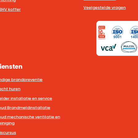
Veelgestelde vragen
BHV koffer
iensten
dige brandpreventie
cht huren
der installatie en service
ud Brandmeldinstallatie
ud mechanische ventilatie en
iniging
iscursus