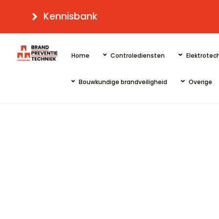
Skip
Kennisbank
to
content
Home
Controlediensten
Elektrotech
Bouwkundige brandveiligheid
Overige