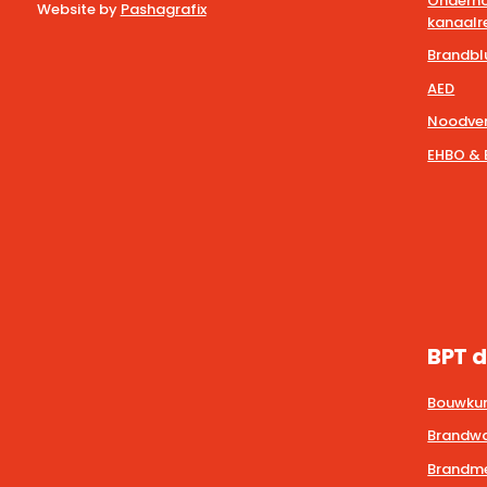
Onderho
Website by
Pashagrafix
kanaalre
Brandbl
AED
Noodver
EHBO & 
BPT d
Bouwkun
Brandwa
Brandmel