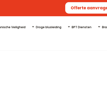
Offerte aanvrag
nische Veiligheid
Droge blusleiding
BPT Diensten
Bra