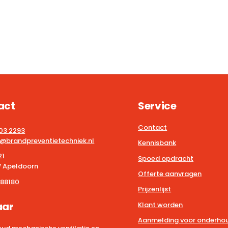
act
Service
Contact
203 2293
@brandpreventietechniek.nl
Kennisbank
21
Spoed opdracht
 Apeldoorn
Offerte aanvragen
88180
Prijzenlijst
aar
Klant worden
Aanmelding voor onderhou