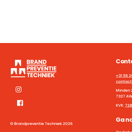
Cont
+31 55 
contact
Minden 
7327 AW
KVK:
728
Ga n
© Brandpreventie Techniek
2026