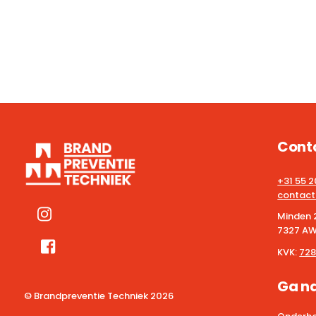
Cont
+31 55 
contact
Minden 
7327 AW
KVK:
728
Ga n
© Brandpreventie Techniek
2026