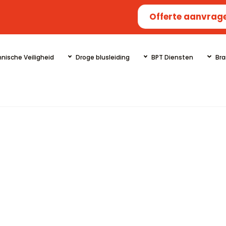
Offerte aanvrag
nische Veiligheid
Droge blusleiding
BPT Diensten
Bra