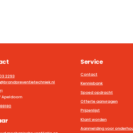
act
Service
Contact
203 2293
@brandpreventietechniek.nl
Kennisbank
21
Spoed opdracht
 Apeldoorn
Offerte aanvragen
88180
Prijzenlijst
aar
Klant worden
Aanmelding voor onderhou