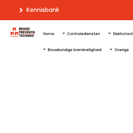
Skip
Kennisbank
to
content
Home
Controlediensten
Elektrotech
Bouwkundige brandveiligheid
Overige