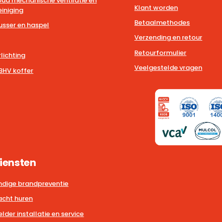
ud mechanische ventilatie en
Klant worden
iniging
Betaalmethodes
usser en haspel
Verzending en retour
Retourformulier
lichting
Veelgestelde vragen
BHV koffer
iensten
dige brandpreventie
cht huren
der installatie en service