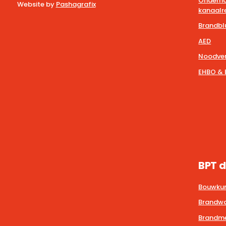
Onderho
Website by
Pashagrafix
kanaalre
Brandbl
AED
Noodver
EHBO & 
BPT d
Bouwkun
Brandwa
Brandmel