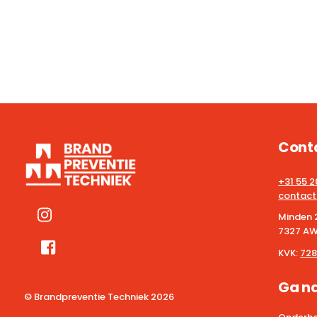
Cont
+31 55 
contact
Minden 
7327 AW
KVK:
728
Ga n
© Brandpreventie Techniek
2026