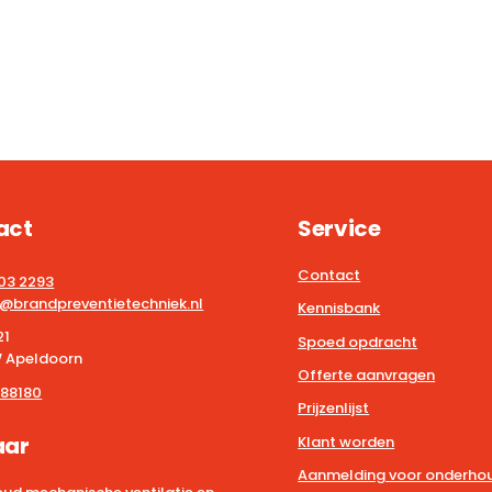
act
Service
Contact
203 2293
@brandpreventietechniek.nl
Kennisbank
21
Spoed opdracht
 Apeldoorn
Offerte aanvragen
88180
Prijzenlijst
aar
Klant worden
Aanmelding voor onderhou