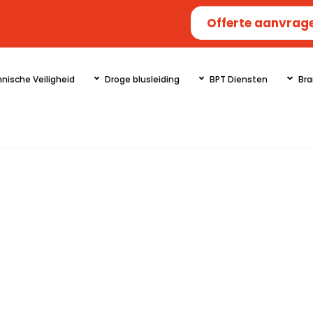
Offerte aanvrag
nische Veiligheid
Droge blusleiding
BPT Diensten
Bra