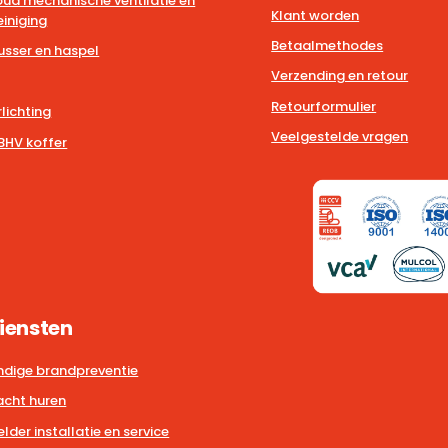
ud mechanische ventilatie en
Klant worden
iniging
Betaalmethodes
usser en haspel
Verzending en retour
Retourformulier
lichting
Veelgestelde vragen
BHV koffer
iensten
dige brandpreventie
cht huren
der installatie en service