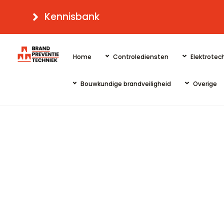
Skip
Kennisbank
to
content
Home
Controlediensten
Elektrotech
Bouwkundige brandveiligheid
Overige