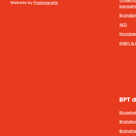
Onderho
Website by
Pashagrafix
kanaalre
Brandbl
AED
Noodver
EHBO & 
BPT d
Bouwkun
Brandwa
Brandmel