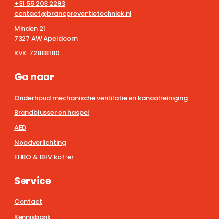
+31 55 203 2293
contact@brandpreventietechniek.nl
Minden 21
7327 AW Apeldoorn
KVK:
72888180
Ga naar
Onderhoud mechanische ventilatie en kanaalreiniging
Brandblusser en haspel
AED
Noodverlichting
EHBO & BHV koffer
Service
Contact
Kennisbank