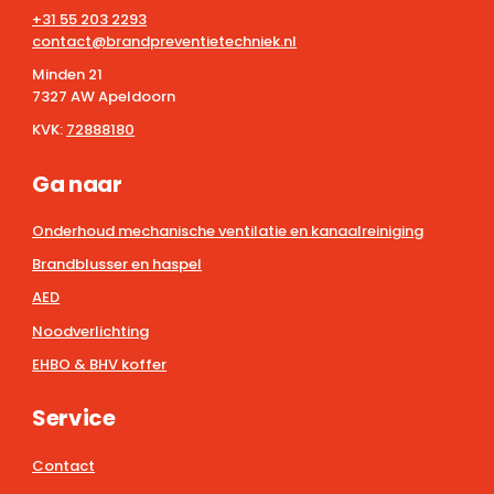
+31 55 203 2293
contact@brandpreventietechniek.nl
Minden 21
7327 AW Apeldoorn
KVK:
72888180
Ga naar
Onderhoud mechanische ventilatie en kanaalreiniging
Brandblusser en haspel
AED
Noodverlichting
EHBO & BHV koffer
Service
Contact