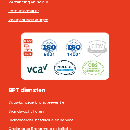
Verzending en retour
Retourformulier
Veelgestelde vragen
BPT diensten
Bouwkundige brandpreventie
Brandwacht huren
Brandmelder installatie en service
Onderhoud Brandmeldinstallatie