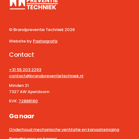
© Brandpreventie Techniek
2026
Website by
Pashagrafix
Contact
+31 55 203 2293
contact@brandpreventietechniek.nl
Minden 21
7327 AW Apeldoorn
KVK:
72888180
Ga naar
Onderhoud mechanische ventilatie en kanaalreiniging
Brandblusser en haspel