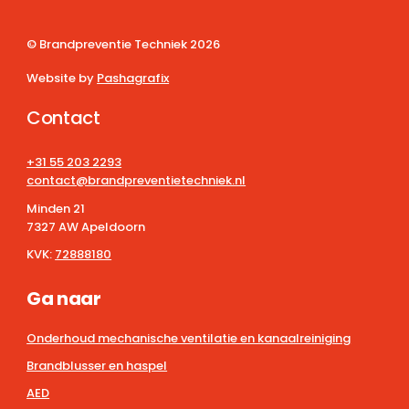
© Brandpreventie Techniek
2026
Website by
Pashagrafix
Contact
+31 55 203 2293
contact@brandpreventietechniek.nl
Minden 21
7327 AW Apeldoorn
KVK:
72888180
Ga naar
Onderhoud mechanische ventilatie en kanaalreiniging
Brandblusser en haspel
AED