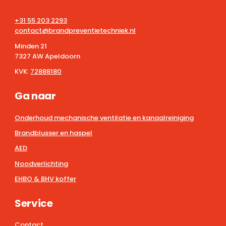
+31 55 203 2293
contact@brandpreventietechniek.nl
Minden 21
7327 AW Apeldoorn
KVK:
72888180
Ga naar
Onderhoud mechanische ventilatie en kanaalreiniging
Brandblusser en haspel
AED
Noodverlichting
EHBO & BHV koffer
Service
Contact