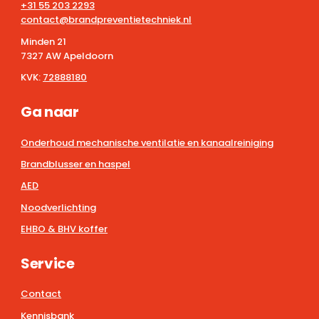
+31 55 203 2293
contact@brandpreventietechniek.nl
Minden 21
7327 AW Apeldoorn
KVK:
72888180
Ga naar
Onderhoud mechanische ventilatie en kanaalreiniging
Brandblusser en haspel
AED
Noodverlichting
EHBO & BHV koffer
Service
Contact
Kennisbank