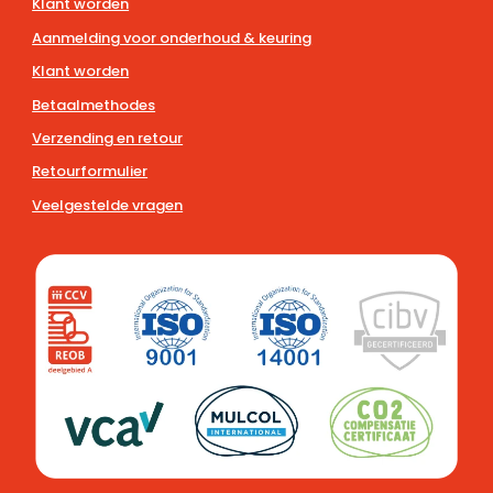
Klant worden
Aanmelding voor onderhoud & keuring
Klant worden
Betaalmethodes
Verzending en retour
Retourformulier
Veelgestelde vragen