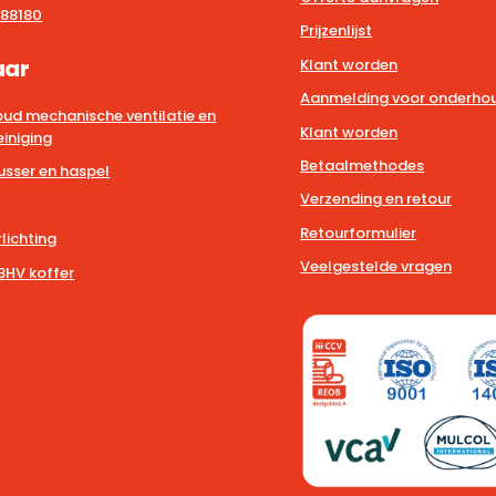
88180
Prijzenlijst
aar
Klant worden
Aanmelding voor onderhou
ud mechanische ventilatie en
Klant worden
iniging
Betaalmethodes
usser en haspel
Verzending en retour
Retourformulier
lichting
Veelgestelde vragen
BHV koffer