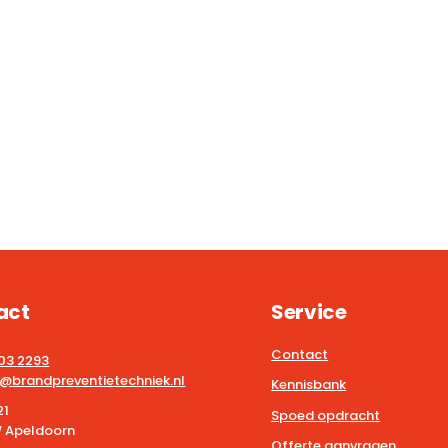
act
Service
Contact
203 2293
@brandpreventietechniek.nl
Kennisbank
21
Spoed opdracht
 Apeldoorn
Offerte aanvragen