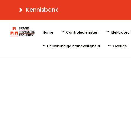
Skip
Kennisbank
to
content
Home
Controlediensten
Elektrotech
Bouwkundige brandveiligheid
Overige