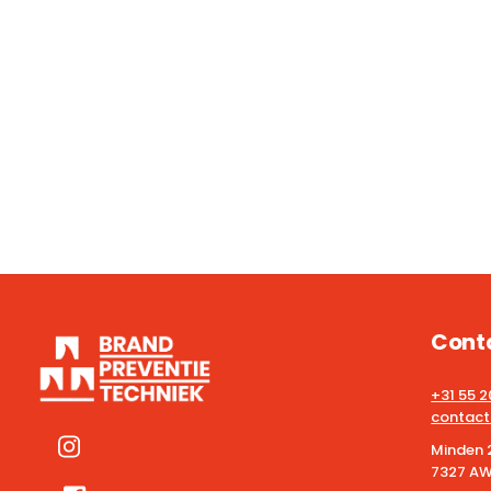
Cont
+31 55 
contact
Minden 
7327 AW