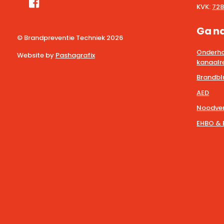
KVK:
728
Ga n
© Brandpreventie Techniek
2026
Onderho
Website by
Pashagrafix
kanaalre
Brandbl
AED
Noodver
EHBO & 