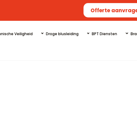
Offerte aanvrag
nische Veiligheid
Droge blusleiding
BPT Diensten
Bra