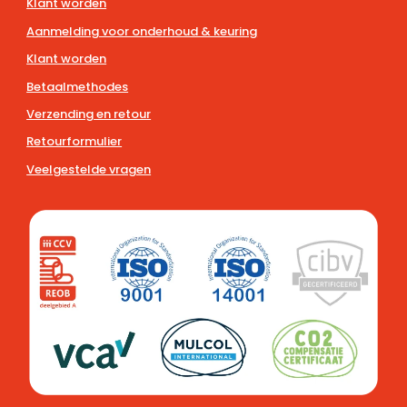
Klant worden
Aanmelding voor onderhoud & keuring
Klant worden
Betaalmethodes
Verzending en retour
Retourformulier
Veelgestelde vragen