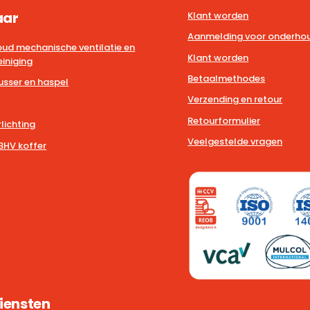
aar
Klant worden
Aanmelding voor onderhou
ud mechanische ventilatie en
Klant worden
iniging
Betaalmethodes
usser en haspel
Verzending en retour
Retourformulier
lichting
Veelgestelde vragen
BHV koffer
iensten