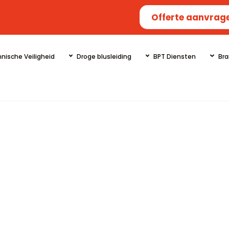
Offerte aanvrag
nische Veiligheid
Droge blusleiding
BPT Diensten
Bra