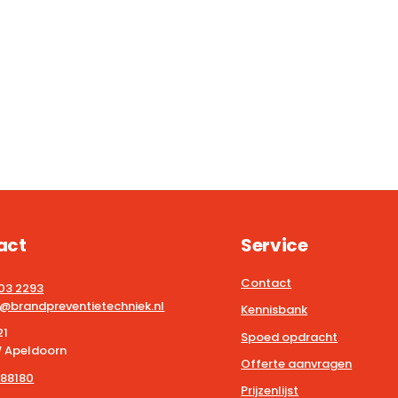
act
Service
Contact
203 2293
@brandpreventietechniek.nl
Kennisbank
21
Spoed opdracht
 Apeldoorn
Offerte aanvragen
88180
Prijzenlijst