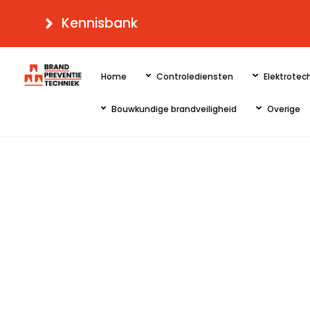
Skip
Kennisbank
to
content
Home
Controlediensten
Elektrotech
Bouwkundige brandveiligheid
Overige