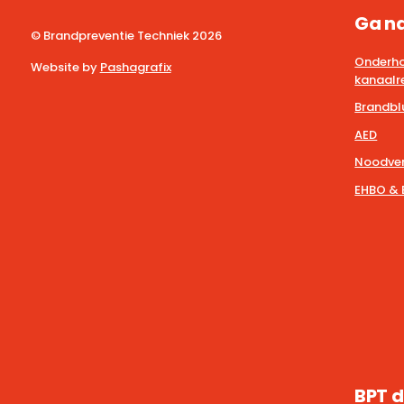
Ga n
© Brandpreventie Techniek
2026
Onderho
Website by
Pashagrafix
kanaalre
Brandbl
AED
Noodver
EHBO & 
BPT d