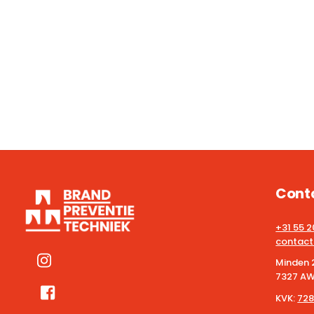
Cont
+31 55 
contact
Minden 
7327 AW
KVK:
728