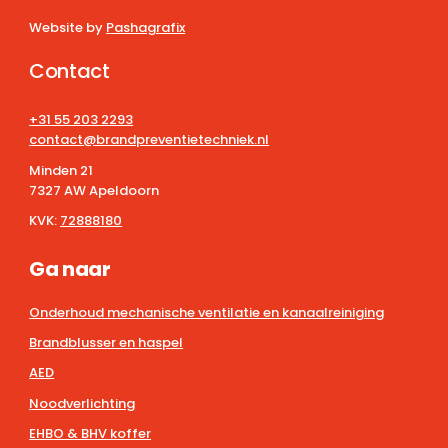
Website by
Pashagrafix
Contact
+31 55 203 2293
contact@brandpreventietechniek.nl
Minden 21
7327 AW Apeldoorn
KVK:
72888180
Ga naar
Onderhoud mechanische ventilatie en kanaalreiniging
Brandblusser en haspel
AED
Noodverlichting
EHBO & BHV koffer