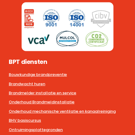
BPT diensten
Bouwkundige brandpreventie
Brandwacht huren
Brandmelder installatie en service
Onderhoud Brandmeldinstallatie
Onderhoud mechanische ventilatie en kanaalreiniging
BHV basiscursus
Ontruimingsplattegronden