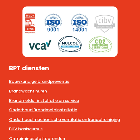
BPT diensten
Bouwkundige brandpreventie
Brandwacht huren
Brandmelder installatie en service
Onderhoud Brandmeldinstallatie
Onderhoud mechanische ventilatie en kanaalreiniging
BHV basiscursus
Ontruimingsplattegronden