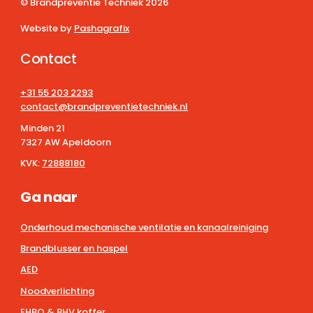
© Brandpreventie Techniek
2026
Website by
Pashagrafix
Contact
+31 55 203 2293
contact@brandpreventietechniek.nl
Minden 21
7327 AW Apeldoorn
KVK:
72888180
Ga naar
Onderhoud mechanische ventilatie en kanaalreiniging
Brandblusser en haspel
AED
Noodverlichting
EHBO & BHV koffer