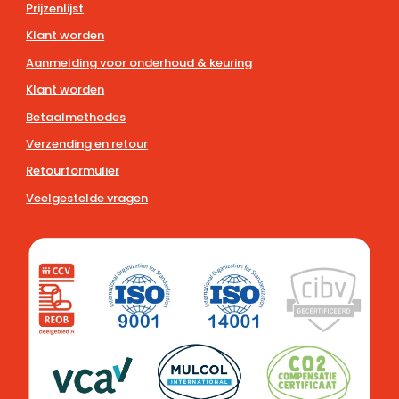
Prijzenlijst
Klant worden
Aanmelding voor onderhoud & keuring
Klant worden
Betaalmethodes
Verzending en retour
Retourformulier
Veelgestelde vragen