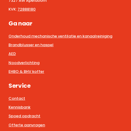
7327 AW Apeldoorn
KVK:
72888180
Ga naar
Onderhoud mechanische ventilatie en kanaalreiniging
Brandblusser en haspel
AED
Noodverlichting
EHBO & BHV koffer
Service
Contact
Kennisbank
Spoed opdracht
Offerte aanvragen